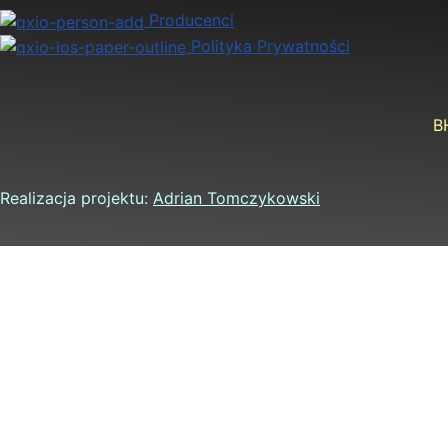
Producenci
Polityka Prywatności
B
Realizacja projektu:
Adrian Tomczykowski